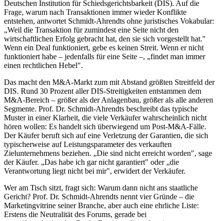
Deutschen Institution für Schiedsgerichtsbarkeit (DIS). Auf die
Frage, warum nach Transaktionen immer wieder Konflikte
entstehen, antwortet Schmidt-Ahrendts ohne juristisches Vokabular:
„Weil die Transaktion für zumindest eine Seite nicht den
wirtschaftlichen Erfolg gebracht hat, den sie sich vorgestellt hat."
Wenn ein Deal funktioniert, gebe es keinen Streit. Wenn er nicht
funktioniert habe – jedenfalls für eine Seite –, „findet man immer
einen rechtlichen Hebel".
Das macht den M&A-Markt zum mit Abstand größten Streitfeld der
DIS. Rund 30 Prozent aller DIS-Streitigkeiten entstammen dem
M&A-Bereich – größer als der Anlagenbau, größer als alle anderen
Segmente. Prof. Dr. Schmidt-Ahrendts beschreibt das typische
Muster in einer Klarheit, die viele Verkäufer wahrscheinlich nicht
hören wollen: Es handelt sich überwiegend um Post-M&A-Fälle.
Der Käufer beruft sich auf eine Verletzung der Garantien, die sich
typischerweise auf Leistungsparameter des verkauften
Zielunternehmens beziehen. „Die sind nicht erreicht worden", sage
der Käufer. „Das habe ich gar nicht garantiert" oder „die
Verantwortung liegt nicht bei mir", erwidert der Verkäufer.
Wer am Tisch sitzt, fragt sich: Warum dann nicht ans staatliche
Gericht? Prof. Dr. Schmidt-Ahrendts nennt vier Gründe – die
Marketingvitrine seiner Branche, aber auch eine ehrliche Liste:
Erstens die Neutralität des Forums, gerade bei