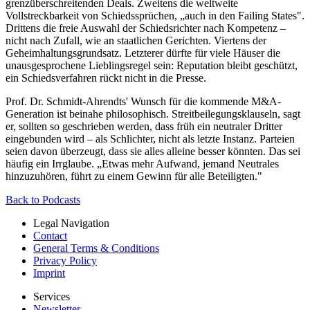
grenzüberschreitenden Deals. Zweitens die weltweite
Vollstreckbarkeit von Schiedssprüchen, „auch in den Failing States".
Drittens die freie Auswahl der Schiedsrichter nach Kompetenz –
nicht nach Zufall, wie an staatlichen Gerichten. Viertens der
Geheimhaltungsgrundsatz. Letzterer dürfte für viele Häuser die
unausgesprochene Lieblingsregel sein: Reputation bleibt geschützt,
ein Schiedsverfahren rückt nicht in die Presse.
Prof. Dr. Schmidt-Ahrendts' Wunsch für die kommende M&A-
Generation ist beinahe philosophisch. Streitbeilegungsklauseln, sagt
er, sollten so geschrieben werden, dass früh ein neutraler Dritter
eingebunden wird – als Schlichter, nicht als letzte Instanz. Parteien
seien davon überzeugt, dass sie alles alleine besser könnten. Das sei
häufig ein Irrglaube. „Etwas mehr Aufwand, jemand Neutrales
hinzuzuhören, führt zu einem Gewinn für alle Beteiligten."
Back to Podcasts
Legal Navigation
Contact
General Terms & Conditions
Privacy Policy
Imprint
Services
Newsletter